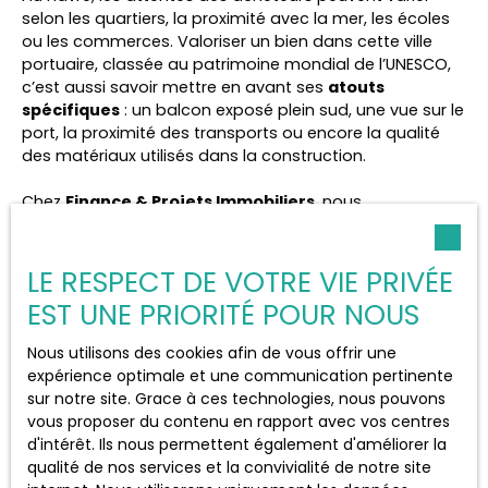
selon les quartiers, la proximité avec la mer, les écoles
ou les commerces. Valoriser un bien dans cette ville
portuaire, classée au patrimoine mondial de l’UNESCO,
c’est aussi savoir mettre en avant ses
atouts
spécifiques
: un balcon exposé plein sud, une vue sur le
port, la proximité des transports ou encore la qualité
des matériaux utilisés dans la construction.
Chez
Finance & Projets Immobiliers
, nous
connaissons parfaitement les attentes des acquéreurs
havrais. Grâce à notre connaissance du terrain, nous
vous aidons à
adapter la valorisation de votre bien
LE RESPECT DE VOTRE VIE PRIVÉE
au profil des acheteurs locaux. En nous confiant votre
EST UNE PRIORITÉ POUR NOUS
projet, vous bénéficiez d’un regard professionnel, d’un
accompagnement personnalisé, et de conseils
Nous utilisons des cookies afin de vous offrir une
concrets pour tirer le meilleur parti de votre logement.
expérience optimale et une communication pertinente
sur notre site. Grace à ces technologies, nous pouvons
vous proposer du contenu en rapport avec vos centres
d'intérêt. Ils nous permettent également d'améliorer la
qualité de nos services et la convivialité de notre site
Adapter la valorisation au