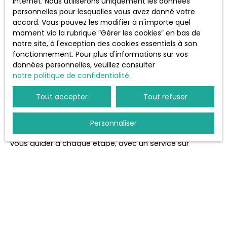
internet. Nous utiliserons uniquement les données
contexte local — Le Havre et sa
personnelles pour lesquelles vous avez donné votre
spécificité
accord. Vous pouvez les modifier à n'importe quel
moment via la rubrique ″Gérer les cookies″ en bas de
notre site, à l'exception des cookies essentiels à son
fonctionnement. Pour plus d'informations sur vos
Valoriser un bien immobilier avant les visites n’est pas
données personnelles, veuillez consulter
un luxe, c’est un levier stratégique pour vendre vite et
notre politique de confidentialité
.
bien. En prenant soin de chaque détail, en soignant la
présentation, et en adaptant votre approche au
Tout accepter
Tout refuser
marché du Havre, vous maximisez vos chances de
succès.
Personnaliser
Finance & Projets Immobiliers
est à vos côtés pour
vous guider à chaque étape, avec un service sur
mesure et une parfaite maîtrise du marché local.
Contactez-nous au 06 74 67 24 78
pour un
accompagnement personnalisé et efficace.