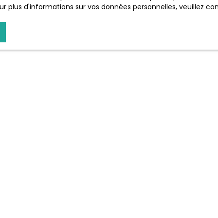
r plus d'informations sur vos données personnelles, veuillez co
JE SUIS PROPRIÉTAIRE
Estimez votre bien
Vendre avec nous
Espace vendeur
Nous contacter