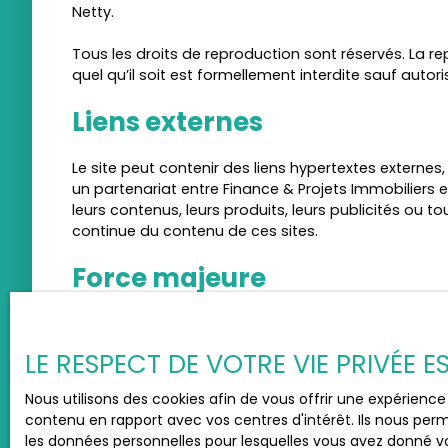
Netty.
Tous les droits de reproduction sont réservés. La re
quel qu’il soit est formellement interdite sauf autor
Liens externes
Le site peut contenir des liens hypertextes externes
un partenariat entre Finance & Projets Immobiliers et
leurs contenus, leurs produits, leurs publicités ou t
continue du contenu de ces sites.
Force majeure
La responsabilité de l’éditeur du site ne pourra êt
LE RESPECT DE VOTRE VIE PRIVÉE 
Modifications des mentions
Nous utilisons des cookies afin de vous offrir une expérien
L’éditeur se réserve le droit de modifier, librement 
contenu en rapport avec vos centres d'intérêt. Ils nous perm
vigueur.
les données personnelles pour lesquelles vous avez donné vo