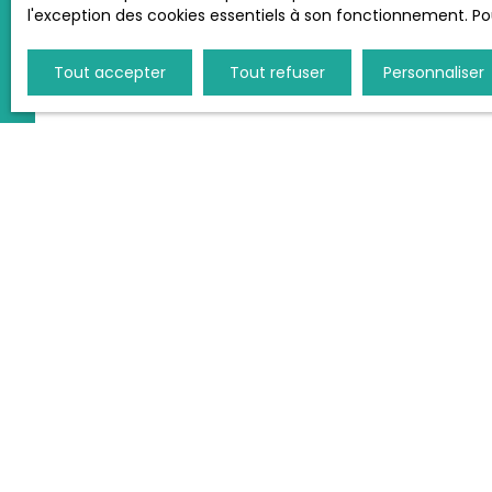
l'exception des cookies essentiels à son fonctionnement. Pou
Loi applicable
Tout accepter
Tout refuser
Personnaliser
Le site fp-immo.fr est régi par la loi française.
JE RECHERCHE UN BIEN
Vente appartement Le Havre (76600)
Vente maison Sainte-Adresse (76310)
Vente maison Fécamp (76400)
Vente maison Le Havre (76600)