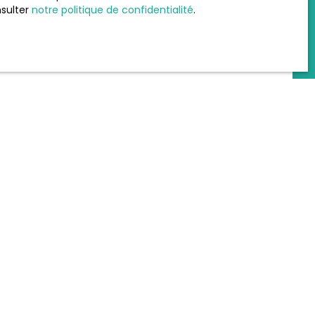
nsulter
notre politique de confidentialité
.
INFORMATIONS
Nos honoraires
Mentions légales
Politique de confidentialité
Plan du site