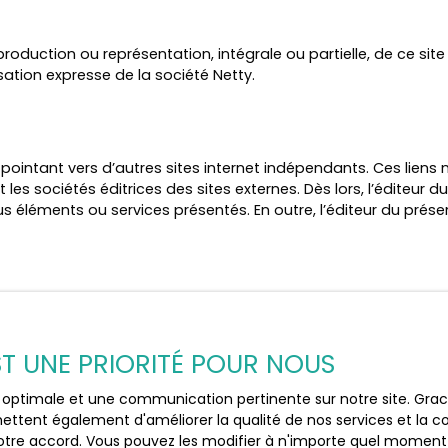
production ou représentation, intégrale ou partielle, de ce sit
isation expresse de la société Netty.
, pointant vers d’autres sites internet indépendants. Ces lien
 les sociétés éditrices des sites externes. Dès lors, l’éditeur 
ous éléments ou services présentés. En outre, l’éditeur du prés
re engagée en cas de force majeure ou de faits indépendants d
EST UNE PRIORITÉ POUR NOUS
 légales
ce optimale et une communication pertinente sur notre site. Gr
et à tout moment, les mentions légales du site. L’utilisation du
ettent également d'améliorer la qualité de nos services et la con
tre accord. Vous pouvez les modifier à n'importe quel moment via