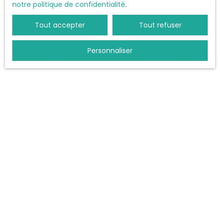
notre politique de confidentialité
.
Tout accepter
Tout refuser
Personnaliser
Finance & projets immobiliers,
au service de votre projet
immobilier