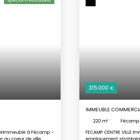
Spécial investisseur
315 000
€
IMMEUBLE COMMERCIA
220
m²
Fécamp
sirImmeuble à Fécamp -
FECAMP CENTRE VILLE I
 au coeur de ville.
emplacement stratégique