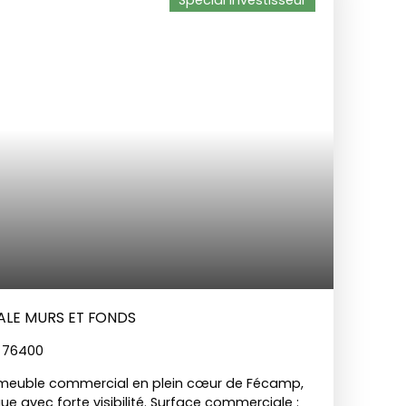
Spécial investisseur
LE MURS ET FONDS
 76400
mmeuble commercial en plein cœur de Fécamp,
 avec forte visibilité. Surface commerciale :