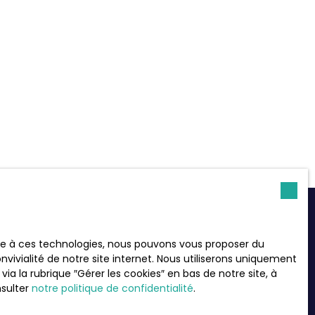
ace à ces technologies, nous pouvons vous proposer du
 plus aucun bien
vivialité de notre site internet. Nous utiliserons uniquement
t à votre recherche !
 la rubrique ″Gérer les cookies″ en bas de notre site, à
nsulter
notre politique de confidentialité
.