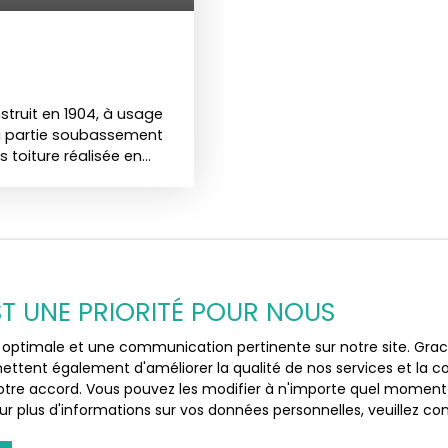
té unique de posséder
re et en charme.
r plus et commencer à
struit en 1904, à usage
sa partie soubassement
s toiture réalisée en
rincipal, et sur le côté
oté d’une toiture-
rand porche donnant sur
par détection. Le
t d’une porte de chaque
tionnelle ; - la porte
aile additionnelle est
EST UNE PRIORITÉ POUR NOUS
lle de bain avec
s coulissantes,
ce optimale et une communication pertinente sur notre site. Gr
Ne manquez
l vitré sur support
ettent également d'améliorer la qualité de nos services et la con
um vitrée de chaque
 ?
correspondan
tre accord. Vous pouvez les modifier à n'importe quel moment via
rand bureau. Au fond des
r plus d'informations sur vos données personnelles, veuillez co
t. Derrière le guichet,
clusivité les nouveaux