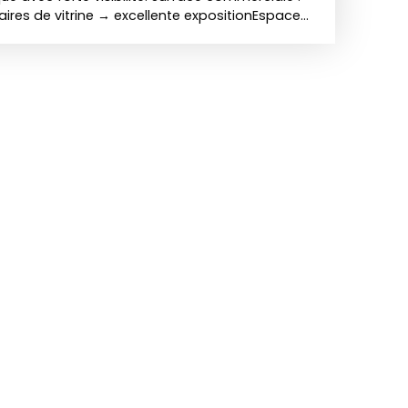
aires de vitrine → excellente expositionEspace
ménageableIdéal pour : boutiqueagenceactivité
cessitant passage et visibilité+ espaces
s utilisables en réserve / stockagecave en
ible rapidement 📞 Visite sur rendez-vous