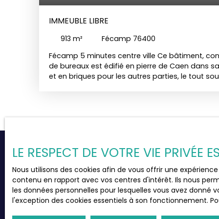
généralistes. Ne manquez pas cette opportuni
un immeuble à Fécamp, une ville riche en histoi
IMMEUBLE LIBRE
Contactez-nous dès aujourd'hui pour en savoi
réaliser votre projet immobilier.
913
m²
Fécamp 76400
Fécamp 5 minutes centre ville Ce bâtiment, con
de bureaux est édifié en pierre de Caen dans 
et en briques pour les autres parties, le tout sou
ardoises. Il comporte deux parties, un bâtiment p
gauche, une adjonction dans le même style et d
terrasse. L’accès au bâtiment se fait par un g
un hall accessible via deux portes coulissantes 
bâtiment dispose d’un deuxième hall, disposan
côté : - la porte gauche donne accès à l’aile addi
de droite, permet d’accéder au premier étage. L’
LE RESPECT DE VOTRE VIE PRIVÉE 
composée d’un séjour, d’une chambre, d’une sa
baignoire et d’un WC. En face deux autres porte
Nous utilisons des cookies afin de vous offrir une expérien
Vous ne trouvez pas
conduisent au hall d’accueil. Un guichet d’accuei
contenu en rapport avec vos centres d'intérêt. Ils nous perm
aluminium, carrelage au sol. Une porte alumini
la propriété de vos rêves
les données personnelles pour lesquelles vous avez donné vo
côté. La porte de droite permet l’accès à un g
l'exception des cookies essentiels à son fonctionnement. Pou
toilettes homme et femme, et un bureau plus peti
Inscrivez-vous à notre
alerte mail
et recevez en ex