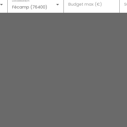
Localisation
Budget max (€)
S
Fécamp (76400)