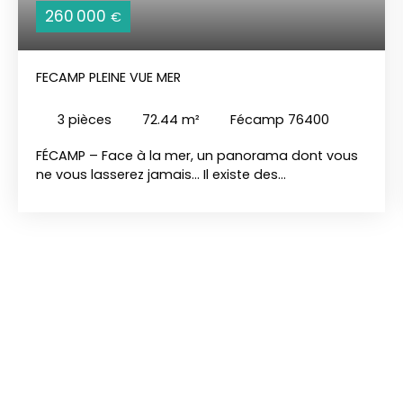
260 000
€
FECAMP PLEINE VUE MER
3
pièces
72.44
m²
Fécamp 76400
FÉCAMP – Face à la mer, un panorama dont vous
ne vous lasserez jamais... Il existe des
appartements que l'on visite… et d'autres que l'on
ressent. Situé au sein d'une copropriété
parfaitement entretenue, ce superbe T3/4
entièrement rénové vous offre un spectacle
permanent : la mer à perte de vue. Dès votre
entrée, le regard est irrésistiblement attiré vers
l'horizon. Ici, le bleu de la Manche accompagne
votre quotidien. Le séjour-salon, lumineux et
convivial, s'ouvre sur une cuisine contemporaine
aménagée et équipée, créant un espace de vie
chaleureux où chaque instant est sublimé par
cette vue exceptionnelle. L'espace nuit comprend