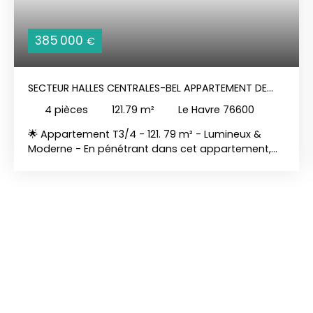
385 000
€
SECTEUR HALLES CENTRALES-BEL APPARTEMENT DE
STANDING
4
pièces
121.79
m²
Le Havre 76600
🌟 Appartement T3/4 - 121. 79 m² - Lumineux &
Moderne - En pénétrant dans cet appartement,
vous serez immédiatement séduit par son état
intérieur excellent. La cuisine américaine
aménagée et équipée est un espace convivial et
fonctionnel. Cet appartement spacieux offre un
cadre de vie idéal pour les familles ou les
personnes en quête d'espace. La chambre
principale tout comble séjour-salon donne sur le
balcon, bercé par la douceur de l'exposition
Ouest. Avec ses WC indépendants, sa salle de
bain moderne et sa surface habitable de 121. 79
m², cet appartement est conçu pour allier