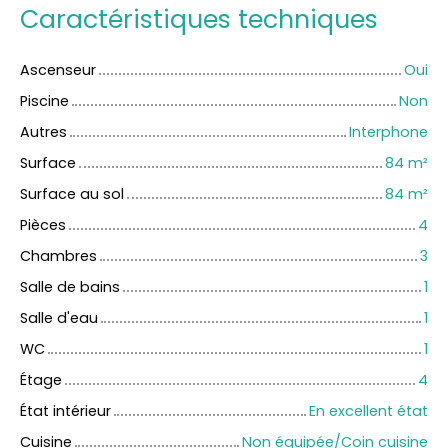
Caractéristiques techniques
Ascenseur
Oui
Piscine
Non
Autres
Interphone
Surface
84
m²
Surface au sol
84
m²
Pièces
4
Chambres
3
Salle de bains
1
Salle d'eau
1
WC
1
Étage
4
État intérieur
En excellent état
Cuisine
Non équipée/Coin cuisine