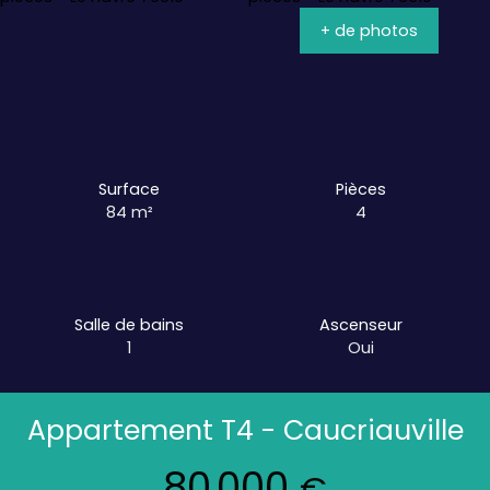
+ de photos
Surface
Pièces
84
m²
4
Salle de bains
Ascenseur
1
Oui
Appartement T4 - Caucriauville
80 000
€