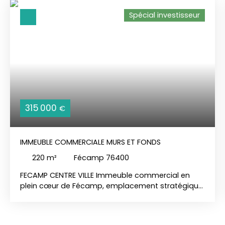
Spécial investisseur
315 000
€
IMMEUBLE COMMERCIALE MURS ET FONDS
220
m²
Fécamp 76400
FECAMP CENTRE VILLE Immeuble commercial en
plein cœur de Fécamp, emplacement stratégique
avec forte visibilité. Surface commerciale : env. 50
m²12 mètres linéaires de vitrine → excellente
expositionEspace lumineux, facilement