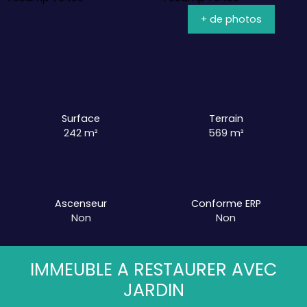
+ de photos
Surface
Terrain
242
m²
569
m²
Ascenseur
Conforme ERP
Non
Non
IMMEUBLE A RESTAURER AVEC
JARDIN