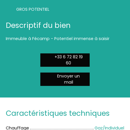
GROS POTENTIEL
Descriptif du bien
Immeuble à Fécamp - Potentiel immense à saisir
+33 6 72 82 19
60
Envoyer un
mail
Caractéristiques techniques
Chauffage
Gaz/Individuel