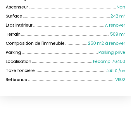
Ascenseur
Non
Surface
242
m²
État intérieur
A rénover
Terrain
569
m²
Composition de l'immeuble
250 m2 à rénover
Parking
Parking privé
Localisation
Fécamp 76400
Taxe foncière
291
€ /an
Référence
VI102