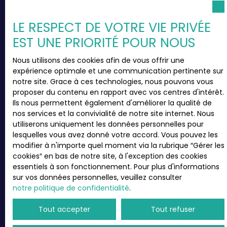
LE RESPECT DE VOTRE VIE PRIVÉE
Nom
EST UNE PRIORITÉ POUR NOUS
Email
Nous utilisons des cookies afin de vous offrir une
expérience optimale et une communication pertinente sur
Type d'offre
notre site. Grace à ces technologies, nous pouvons vous
Vente
proposer du contenu en rapport avec vos centres d'intérêt.
Ils nous permettent également d'améliorer la qualité de
Type de bien
nos services et la convivialité de notre site internet. Nous
Immeuble
utiliserons uniquement les données personnelles pour
lesquelles vous avez donné votre accord. Vous pouvez les
Localisation
Le Havre (76600)
modifier à n'importe quel moment via la rubrique ″Gérer les
cookies″ en bas de notre site, à l'exception des cookies
essentiels à son fonctionnement. Pour plus d'informations
Budget max (€)
sur vos données personnelles, veuillez consulter
notre politique de confidentialité
.
Surface min (m²)
Tout accepter
Tout refuser