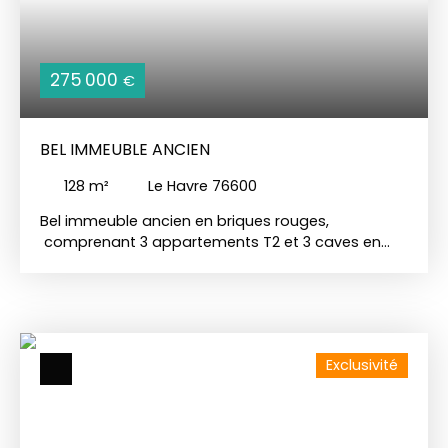
275 000
€
BEL IMMEUBLE ANCIEN
128
m²
Le Havre 76600
Bel immeuble ancien en briques rouges,
comprenant 3 appartements T2 et 3 caves en
sous-sol. Très faibles charges. Immeuble bien
entretenu, bon rendement locatif. Finance &
Projets Immobiliers - Votre Partenaire pour un
Investissement Immobilier Réussi 📞
Contactez-nous au 06. 64. 51. 74. 03 ou par email
Exclusivité
à mlblondel@fp-immo. fr