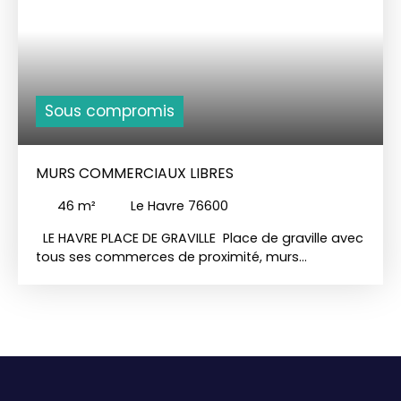
Sous compromis
MURS COMMERCIAUX LIBRES
46
m²
Le Havre 76600
LE HAVRE PLACE DE GRAVILLE Place de graville avec
tous ses commerces de proximité, murs
commerciaux à vendre libre de locataire avec son
entrée indépendante comprenant: magasin avec
une pièce derrière. En sous sol garage 2 voitures et
3 caves. Plus de renseignements sur demande .
Info importante, le tramway va desservir ce
quartier en 2027 Investissez maintenant pour
préparer le futur Situé à proximité de plusieurs