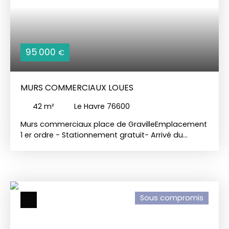
95 000
€
MURS COMMERCIAUX LOUES
42
m²
Le Havre 76600
Murs commerciaux place de GravilleEmplacement
1 er ordre - Stationnement gratuit- Arrivé du
tramway 2027 Murs commerciaux actuellement
loués à profession libérale en place depuis
longtempsFaibles chargesFoncier à la charge du
locatairesChauffage individuel Compteur à eau
individuel Droit de premption du locataire purgé
Sous compromis
Plus de renseignements sur demande