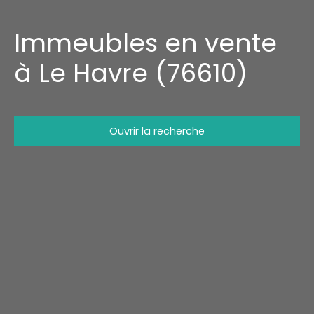
Immeubles en vente
à Le Havre (76610)
Ouvrir la recherche
Type d'offre
Vente
Type de bien
Immeuble
Localisation
Le Havre (76610)
Budget max (€)