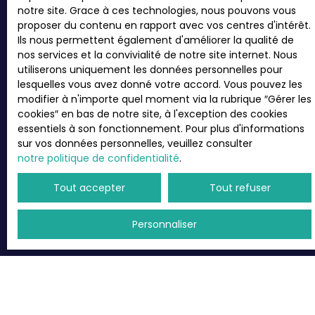
Internet www.bloctel.gouv.fr ou par courrier
notre site. Grace à ces technologies, nous pouvons vous
adressé à :
proposer du contenu en rapport avec vos centres d'intérêt.
Ils nous permettent également d'améliorer la qualité de
Société Worldline, Service Bloctel, CS 61311, 41013
nos services et la convivialité de notre site internet. Nous
BLOIS CEDEX.
utiliserons uniquement les données personnelles pour
lesquelles vous avez donné votre accord. Vous pouvez les
Pour en savoir plus sur le traitement de vos
modifier à n'importe quel moment via la rubrique ″Gérer les
données personnelles, veuillez consulter notre
cookies″ en bas de notre site, à l'exception des cookies
politique de confidentialité
.
essentiels à son fonctionnement. Pour plus d'informations
sur vos données personnelles, veuillez consulter
notre politique de confidentialité
.
Recevoir des annonces
Tout accepter
Tout refuser
Personnaliser
JE RECHERCHE UN BIEN