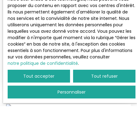
indépendants. A l'étage, vous trouverez 3 belles
proposer du contenu en rapport avec vos centres d'intérêt.
chambres dont une suite parentale avec salle de
Ils nous permettent également d'améliorer la qualité de
498 000
€
douche et WC, une salle de bain avec WC. Un
nos services et la convivialité de notre site internet. Nous
grenier ainsi qu'un sous-sol avec une
utiliserons uniquement les données personnelles pour
lingerie/atelier, un garde-manger, une chaufferie
lesquelles vous avez donné votre accord. Vous pouvez les
OCTEVILLE SUR MER-MAISON COUP DE COEUR
et un garage pouvant contenir jusqu'à 2 véhicules
modifier à n'importe quel moment via la rubrique ″Gérer les
complètent cette maison rare sur le marché. A
cookies″ en bas de notre site, à l'exception des cookies
6
pièces
180
m²
voir sans tarder.
essentiels à son fonctionnement. Pour plus d'informations
sur vos données personnelles, veuillez consulter
Octeville-sur-Mer 76930
notre politique de confidentialité
.
Octeville-sur-mer, maison d'architecte Dans un
Tout accepter
Tout refuser
secteur recherché, au calme, venez découvrir
cette spacieuse maison familiale. Vous serez
séduit par sa conception et son exposition qui
Personnaliser
vous permettront de profiter du soleil tout au long
de la journée. Vous ne manquerez pas d'espace:
la cuisine est ouverte sur le séjour salon avec
Coup de cœur
poêle à granules, 3 chambres de plain pied, une
spacieuse salle de bain et douche, une véranda et
un jardin d'hiver complètent ce niveau. A l'étage
une très grande chambre avec possibilité de créer