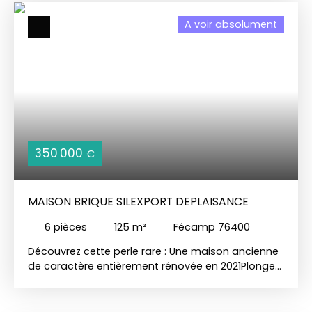
chambres dont 2 donnant sur un balcon, une salle
A voir absolument
de bains, une salle de douches, un WC
indépendant, une buanderie. Jardin très agréable
exposé sud-ouest. De nombreux rangements et
une cave complètent ce bien.
350 000
€
MAISON BRIQUE SILEXPORT DEPLAISANCE
6
pièces
125
m²
Fécamp 76400
Découvrez cette perle rare : Une maison ancienne
de caractère entièrement rénovée en 2021Plongez
dans l'univers enchanteur de cette maison
ancienne de 125 m², nichée au cœur d'un écrin de
verdure de 138 m². Avec ses 4 chambres