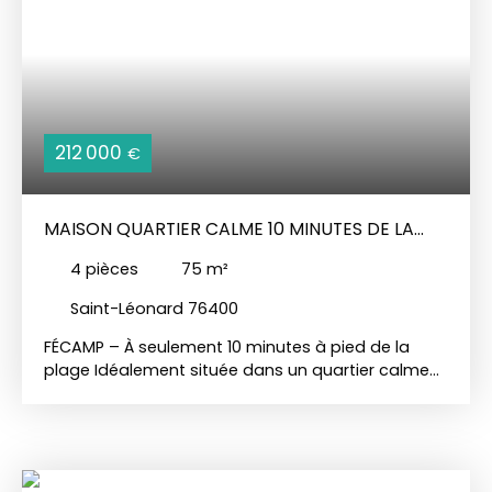
212 000
€
MAISON QUARTIER CALME 10 MINUTES DE LA
PLAGE
4
pièces
75
m²
Saint-Léonard 76400
FÉCAMP – À seulement 10 minutes à pied de la
plage Idéalement située dans un quartier calme
et recherché, cette charmante villa, entièrement
rénovée en 2010, saura vous séduire par la qualité
de ses prestations et son emplacement privilégié.
Au rez-de-chaussée, vous découvrirez un bel
espace de vie lumineux comprenant un séjour-