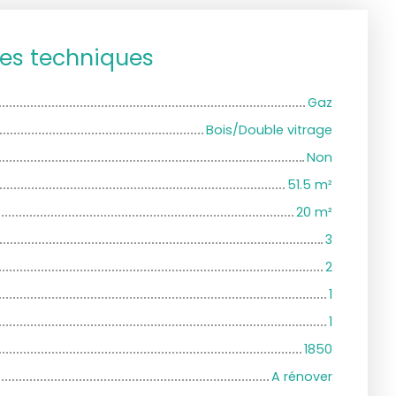
ues techniques
Gaz
Bois/Double vitrage
Non
51.5
m²
20
m²
3
2
1
1
1850
A rénover