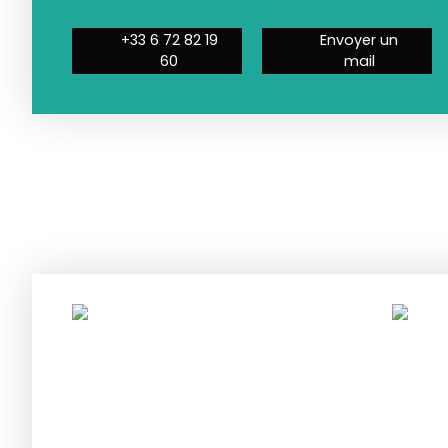
+33 6 72 82 19
Envoyer un
60
mail