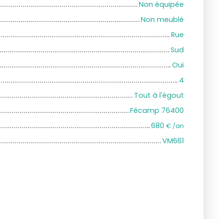
Non équipée
Non meublé
Rue
Sud
Oui
4
Tout à l'égout
Fécamp 76400
680
€ /an
VM661