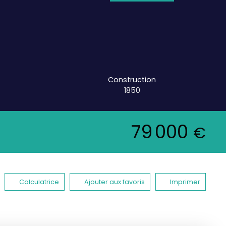
Construction
1850
79 000
€
Calculatrice
Ajouter aux favoris
Imprimer