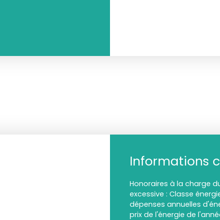
Informations 
Honoraires à la charge 
excessive : Classe énerg
dépenses annuelles d'éne
prix de l'énergie de l'anné