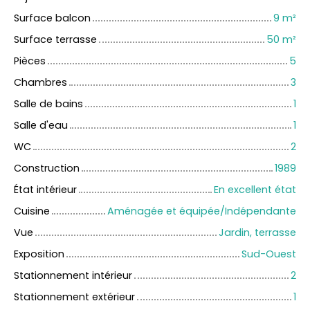
Surface balcon
9
m²
Surface terrasse
50
m²
Pièces
5
Chambres
3
Salle de bains
1
Salle d'eau
1
WC
2
Construction
1989
État intérieur
En excellent état
Cuisine
Aménagée et équipée/Indépendante
Vue
Jardin, terrasse
Exposition
Sud-Ouest
Stationnement intérieur
2
Stationnement extérieur
1