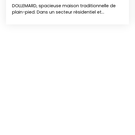
DOLLEMARD, spacieuse maison traditionnelle de
plain-pied. Dans un secteur résidentiel et
recherché, venez découvrir sans tarder cette jolie
maison qui vous séduira par ses volumes
généreux, son environnement sécurisé et sa
conception. Elle se compose d'une vaste pièce
séjour salon en L donnant sur le jardin, d'une
cuisine aménagée et équipée récente d'une
arrière cuisine avec accès au garage. Le coin nuit
se compose d'une chambre avec salle de bain
privative, de 2 autres chambres , et d'une seconde
salle de bain et enfin d'un bureau. Située dans un
secteur résidentiel et recherché, à proximité de
toutes commodités, cette jolie maison attend ses
nouveaux propriétaires.