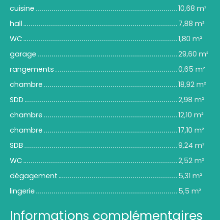
cuisine
10,68 m²
hall
7,88 m²
WC
1,80 m²
garage
29,60 m²
rangements
0,65 m²
chambre
18,92 m²
SDD
2,98 m²
chambre
12,10 m²
chambre
17,10 m²
SDB
9,24 m²
WC
2,52 m²
dégagement
5,31 m²
lingerie
5,5 m²
Informations complémentaires